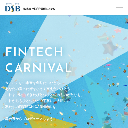
FINTECH
CARNIVAL
今ここにない未来を創りたいひとも。
あなたの育った街を小さく支えたいひとも。
これまで紡いできたひとつひとつのものがたりを、
これからもひとつひとつ丁寧に、大胆に。
私たちのFINTECH CARNIVALを、
舞台裏からプロデュースしよう。