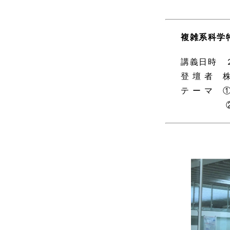
複雑系科学
講義日時 
登 壇 者
テ ー マ
②金融業